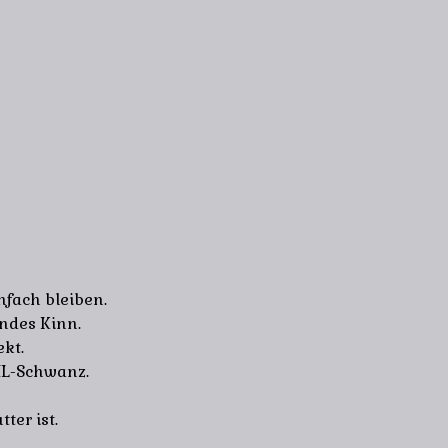
nfach bleiben.
endes Kinn.
ekt.
XL-Schwanz.
ter ist.