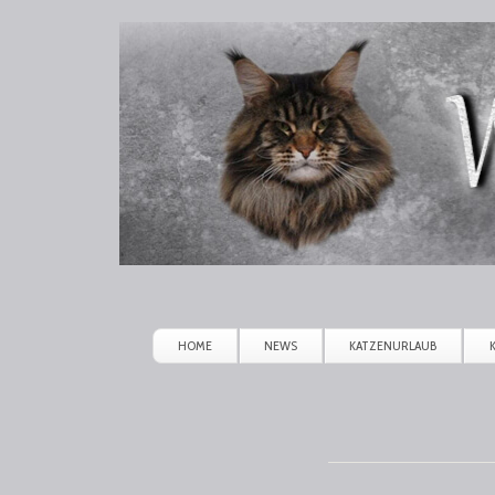
Winerau
Maine
Coon
HOME
NEWS
KATZENURLAUB