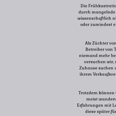
Die Frühkastrati
durch mangelnde A
wissenschaftlich n
oder zumindest ei
Als Züchter vo
Betreiber von 
niemand mehr bei
versuchen wir, 
Zuhause suchen un
ihrem Verkaufsver
Trotzdem können wi
meist wunderv
Erfahrungen mit L
diese später f