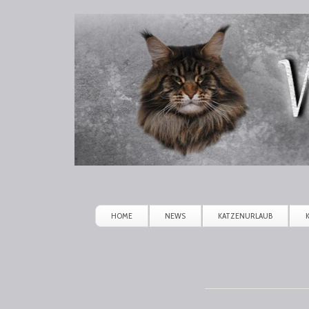
Winerau
Maine
Coon
HOME
NEWS
KATZENURLAUB