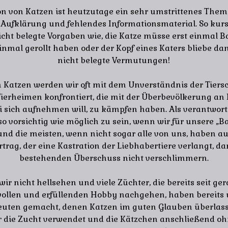
on von Katzen ist heutzutage ein sehr umstrittenes Thema
ufklärung und fehlendes Informationsmaterial. So kur
icht belegte Vorgaben wie, die Katze müsse erst einmal
nmal gerollt haben oder der Kopf eines Katers bliebe dan
nicht belegte Vermutungen!
n Katzen werden wir oft mit dem Unverständnis der Tiers
Tierheimen konfrontiert, die mit der Überbevölkerung an 
 sich aufnehmen will, zu kämpfen haben. Als verantwort
so vorsichtig wie möglich zu sein, wenn wir für unsere „B
d die meisten, wenn nicht sogar alle von uns, haben au
trag, der eine Kastration der Liebhabertiere verlangt, dam
bestehenden Überschuss nicht verschlimmern.
r nicht hellsehen und viele Züchter, die bereits seit g
ollen und erfüllenden Hobby nachgehen, haben berei
euten gemacht, denen Katzen im guten Glauben überlas
ür die Zucht verwendet und die Kätzchen anschließend o