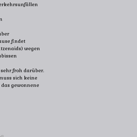
Verkehrsunfällen
en
über
use findet
Katzenaids) wegen
sbissen
 sehr froh darüber.
muss sich keine
d das gewonnene
l)
(link is external)