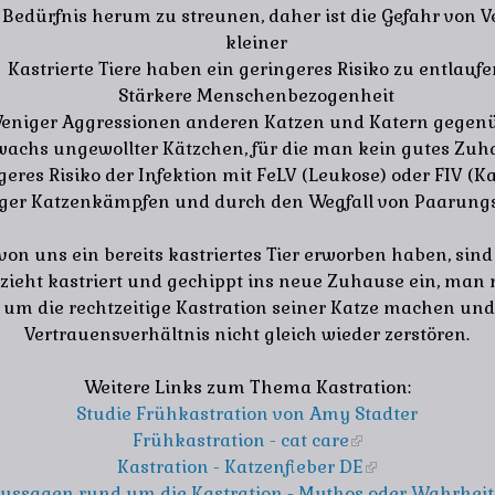
 Bedürfnis herum zu streunen, daher ist die Gefahr von 
kleiner
Kastrierte Tiere haben ein geringeres Risiko zu entlauf
Stärkere Menschenbezogenheit
eniger Aggressionen anderen Katzen und Katern gegen
achs ungewollter Kätzchen, für die man kein gutes Zuha
geres Risiko der Infektion mit FeLV (Leukose) oder FIV (
ger Katzenkämpfen und durch den Wegfall von Paarung
e von uns ein bereits kastriertes Tier erworben haben, sind
 zieht kastriert und gechippt ins neue Zuhause ein, man 
um die rechtzeitige Kastration seiner Katze machen un
Vertrauensverhältnis nicht gleich wieder zerstören.
Weitere Links zum Thema Kastration:
Studie Frühkastration von Amy Stadter
Frühkastration - cat care
(link is external)
Kastration - Katzenfieber DE
(link is externa
ussagen rund um die Kastration - Mythos oder Wahrheit