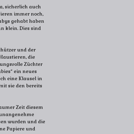
, sicherlich auch
sieren immer noch,
 Babys gehabt haben
n klein. Dies sind
chützer und der
Haustieren, die
ungsvolle Züchter
abies“ ein neues
ch eine Klausel in
it sie den bereits
eraumer Zeit diesem
ts unangenehme
sen wurden und die
hne Papiere und