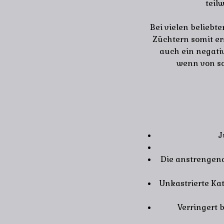
teil
Bei vielen beliebt
Züchtern somit er
auch ein negati
wenn von so
J
Die anstrengend
Unkastrierte Ka
Verringert 