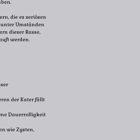
aben.
rn, die es seriösen
us unter Umständen
rn dieser Rasse,
auft werden.
sser
en der Kater fällt
me Dauerrolligkeit
en wie Zysten,