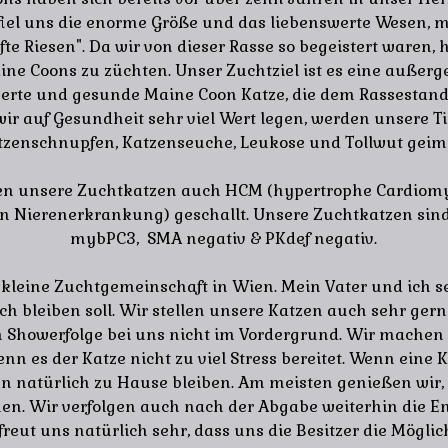
fiel uns die enorme Größe und das liebenswerte Wesen, m
fte Riesen". Da wir von dieser Rasse so begeistert waren,
ne Coons zu züchten. Unser Zuchtziel ist es eine außer
werte und gesunde Maine Coon Katze, die dem Rassestand
wir auf Gesundheit sehr viel Wert legen, werden unsere Ti
tzenschnupfen, Katzenseuche, Leukose und Tollwut geimp
n unsere Zuchtkatzen auch HCM (hypertrophe Cardiom
en Nierenerkrankung) geschallt. Unsere Zuchtkatzen sin
mybPC3, SMA negativ & PKdef negativ.
 kleine Zuchtgemeinschaft in Wien. Mein Vater und ich se
h bleiben soll. Wir stellen unsere Katzen auch sehr gern
n Showerfolge bei uns nicht im Vordergrund. Wir machen
n es der Katze nicht zu viel Stress bereitet. Wenn eine K
nn natürlich zu Hause bleiben. Am meisten genießen wir,
en. Wir verfolgen auch nach der Abgabe weiterhin die E
reut uns natürlich sehr, dass uns die Besitzer die Mögli