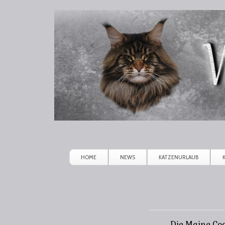
Winerau
Maine
Coon
HOME
NEWS
KATZENURLAUB
Die Maine Coo