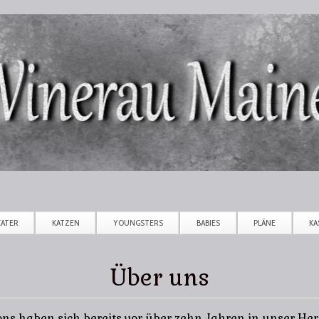
Direkt zum Inhalt
KATER
KATZEN
YOUNGSTERS
BABIES
PLÄNE
KA
Über uns
ns haben sich bereits vor über zehn Jahren in unser Her