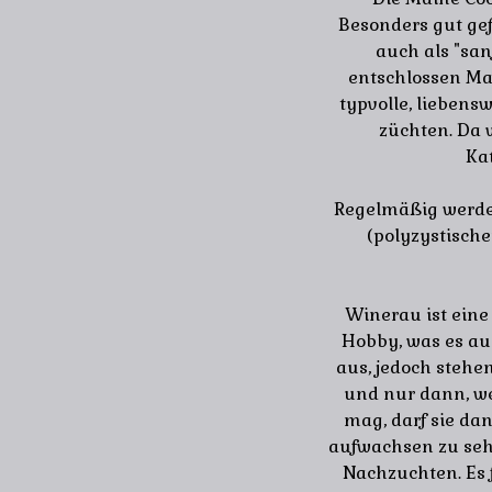
Besonders gut ge
auch als "san
entschlossen Mai
typvolle, liebens
züchten. Da 
Ka
Regelmäßig werde
(polyzystisch
Winerau ist eine
Hobby, was es auc
aus, jedoch stehe
und nur dann, wen
mag, darf sie da
aufwachsen zu seh
Nachzuchten. Es f