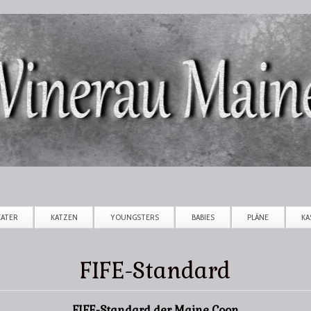
Direkt zum Inhalt
KATER
KATZEN
YOUNGSTERS
BABIES
PLÄNE
KA
FIFE-Standard
FIFE-Standard der Maine Coon