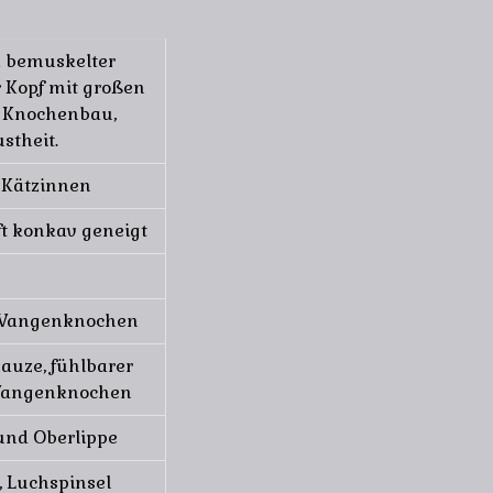
rk bemuskelter
r Kopf mit großen
r Knochenbau,
stheit.
s Kätzinnen
nft konkav geneigt
 Wangenknochen
auze, fühlbarer
 Wangenknochen
 und Oberlippe
, Luchspinsel