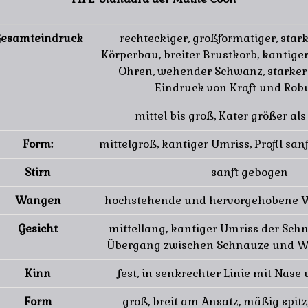
esamteindruck
rechteckiger, großformatiger, sta
Körperbau, breiter Brustkorb, kantige
Ohren, wehender Schwanz, starke
Eindruck von Kraft und Robu
mittel bis groß, Kater größer al
Form:
mittelgroß, kantiger Umriss, Profil sa
Stirn
sanft gebogen
Wangen
hochstehende und hervorgehobene
Gesicht
mittellang, kantiger Umriss der Schn
Übergang zwischen Schnauze und
Kinn
fest, in senkrechter Linie mit Nase
Form
groß, breit am Ansatz, mäßig spitz