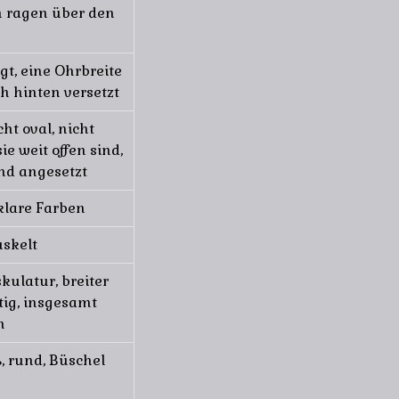
n ragen über den
gt, eine Ohrbreite
h hinten versetzt
ht oval, nicht
e weit offen sind,
nd angesetzt
 klare Farben
uskelt
kulatur, breiter
ig, insgesamt
n
ß, rund, Büschel