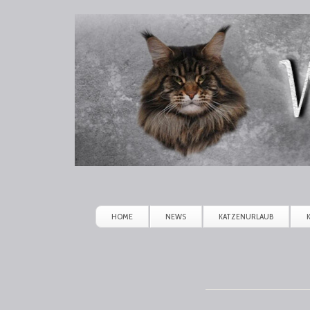
Winerau
Maine
Coon
HOME
NEWS
KATZENURLAUB