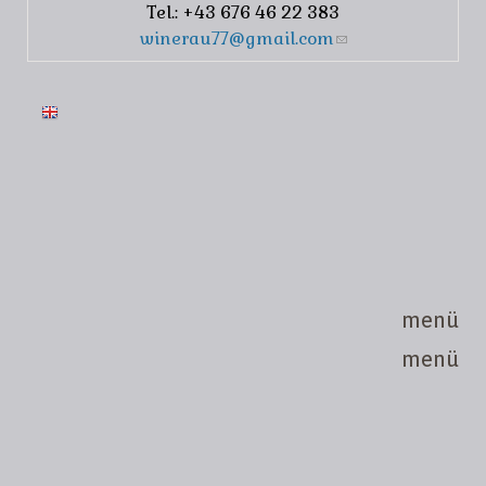
Tel.: +43 676 46 22 383
winerau77@gmail.com
(link sends e-
mail)
menü
menü