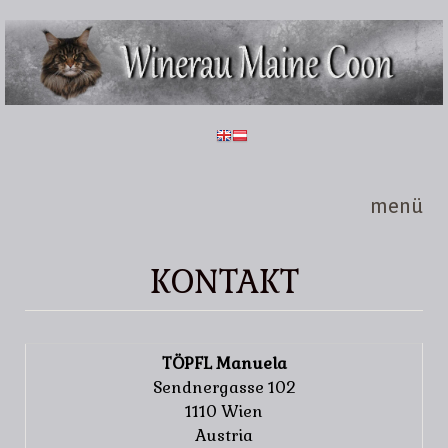
Direkt zum Inhalt
Winerau
Maine
Coon
menü
KONTAKT
TÖPFL Manuela
Sendnergasse 102
1110 Wien
Austria