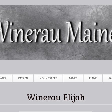
Direkt zum Inhalt
KATER
KATZEN
YOUNGSTERS
BABIES
PLÄNE
KA
Winerau Elijah