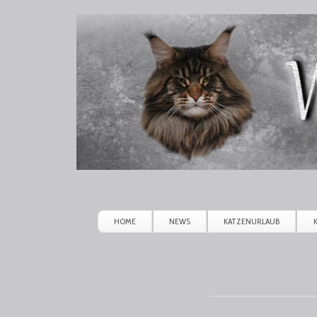
Winerau
Maine
Coon
HOME
NEWS
KATZENURLAUB