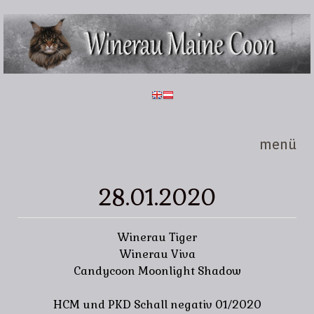
Direkt zum Inhalt
Winerau
Maine
Coon
menü
28.01.2020
Winerau Tiger
Winerau Viva
Candycoon Moonlight Shadow
HCM und PKD Schall negativ 01/2020