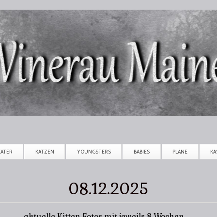
Direkt zum Inhalt
KATER
KATZEN
YOUNGSTERS
BABIES
PLÄNE
KA
08.12.2025
aktuelle Kitten Fotos mit jeweils 8 Wochen .....