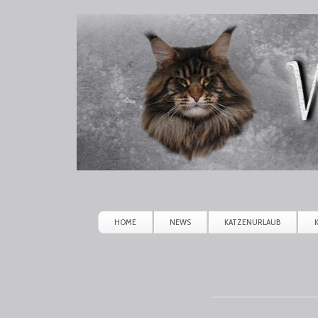
Winerau
Maine
Coon
HOME
NEWS
KATZENURLAUB